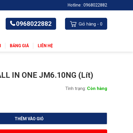
Hotline :
0968022882
0968022882
Giỏ hàng -
0
N
BẢNG GIÁ
LIÊN HỆ
LL IN ONE JM6.10NG (Lít)
Tình trạng:
Còn hàng
THÊM VÀO GIỎ