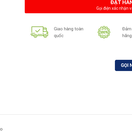
ĐẶT HÀ
Gọi điện xác nhận v
Giao hàng toàn
Đảm 
quốc
hãng
GỌI 
no