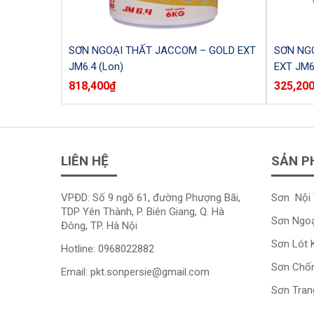
SƠN NGOẠI THẤT JACCOM – GOLD EXT
SƠN NGO
JM6.4 (Lon)
EXT JM6.
818,400
₫
325,20
LIÊN HỆ
SẢN P
VPĐD: Số 9 ngõ 61, đường Phượng Bãi,
Sơn Nội 
TDP Yên Thành, P. Biên Giang, Q. Hà
Sơn Ngoạ
Đông, TP. Hà Nội
Sơn Lót 
Hotline:
0968022882
Sơn Chố
Email:
pkt.sonpersie@gmail.com
Sơn Trang