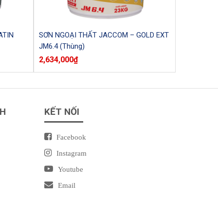
ATIN
SƠN NGOẠI THẤT JACCOM – GOLD EXT
JM6.4 (Thùng)
2,634,000
₫
NH
KẾT NỐI
Facebook
Instagram
Youtube
Email