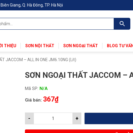
iên Giang, Q. Hà Đông, TP. Hà Nội
ỚI THIỆU
SƠN NỘI THẤT
SƠN NGOẠI THẤT
BLOG TƯ VẤ
ẤT JACCOM – ALL IN ONE JM6.10NG (Lít)
SƠN NGOẠI THẤT JACCOM – A
Mã SP:
N/A
367
₫
Giá bán:
-
+