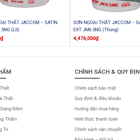
ẠI THẤT JACCOM – SATIN
SƠN NGOẠI THẤT JACCOM – S
5NG (Lít)
EXT JM6.5NG (Thùng)
0
₫
4,476,000
₫
HẨM
CHÍNH SÁCH & QUY ĐỊ
Thất
Chính sách bảo mật
i Thất
Quy định & điều khoản
Kháng Kiềm
Hướng dẫn mua hàng
ng Thấm
Hình thức thanh toán
 Trí
Chính sách vận chuyển
Bảo hành – Đổi trả