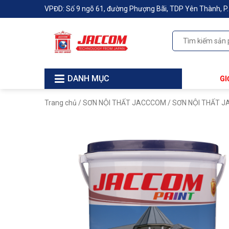
VPĐD: Số 9 ngõ 61, đường Phượng Bãi, TDP Yên Thành, P. B
DANH MỤC
GI
Trang chủ
/
SƠN NỘI THẤT JACCCOM
/ SƠN NỘI THẤT 