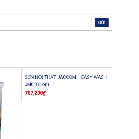
GỬI
SƠN NỘI THẤT JACCOM – EASY WASH
JM6.3 (Lon)
787,200
₫