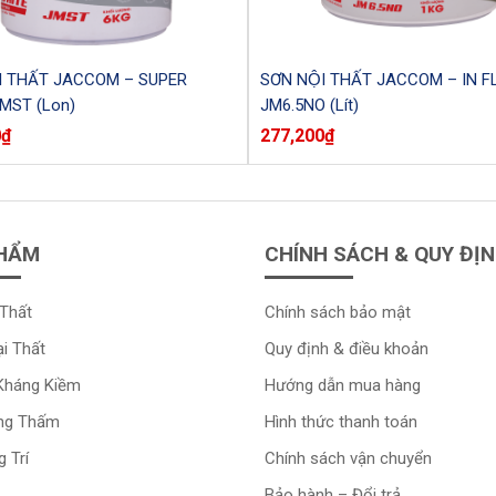
I THẤT JACCOM – SUPER
SƠN NỘI THẤT JACCOM – IN F
MST (Lon)
JM6.5NO (Lít)
0
₫
277,200
₫
HẨM
CHÍNH SÁCH & QUY ĐỊ
Thất
Chính sách bảo mật
i Thất
Quy định & điều khoản
Kháng Kiềm
Hướng dẫn mua hàng
ng Thấm
Hình thức thanh toán
 Trí
Chính sách vận chuyển
Bảo hành – Đổi trả