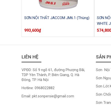
SƠN NỘI THẤT JACCOM JM6.1 (Thùng)
SƠN NỘ
WHITE J
993,600
₫
574,80
LIÊN HỆ
SẢN P
VPĐD: Số 9 ngõ 61, đường Phượng Bãi,
Sơn Nội 
TDP Yên Thành, P. Biên Giang, Q. Hà
Sơn Ngoạ
Đông, TP. Hà Nội
Sơn Lót 
Hotline:
0968022882
Sơn Chố
Email:
pkt.sonpersie@gmail.com
Sơn Trang