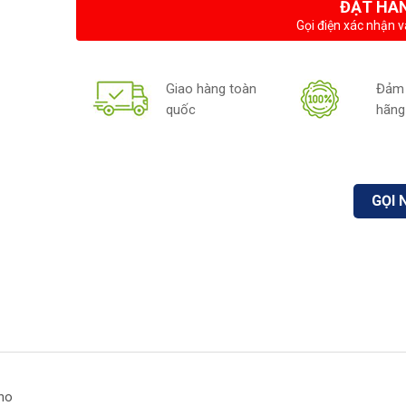
ĐẶT HÀ
Gọi điện xác nhận v
Giao hàng toàn
Đảm 
quốc
hãng
GỌI 
ano