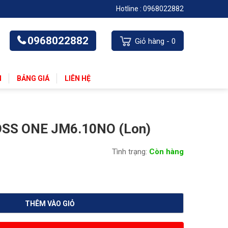
Hotline :
0968022882
0968022882
Giỏ hàng -
0
N
BẢNG GIÁ
LIÊN HỆ
OSS ONE JM6.10NO (Lon)
Tình trạng:
Còn hàng
THÊM VÀO GIỎ