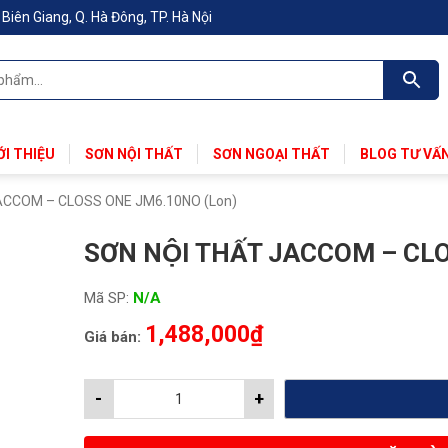
iên Giang, Q. Hà Đông, TP. Hà Nội
ỚI THIỆU
SƠN NỘI THẤT
SƠN NGOẠI THẤT
BLOG TƯ VẤ
JACCOM – CLOSS ONE JM6.10NO (Lon)
SƠN NỘI THẤT JACCOM – CL
Mã SP:
N/A
1,488,000
₫
Giá bán:
-
+