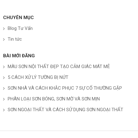
CHUYÊN MỤC
Blog Tư Vấn
Tin tức
BÀI MỚI ĐĂNG
MÀU SƠN NỘI THẤT ĐẸP TẠO CẢM GIÁC MÁT MẺ
5 CÁCH XỬ LÝ TƯỜNG BỊ NỨT
SƠN NHÀ VÀ CÁCH KHẮC PHỤC 7 SỰ CỐ THƯỜNG GẶP
PHÂN LOẠI SƠN BÓNG, SƠN MỜ VÀ SƠN MỊN
SƠN NGOẠI THẤT VÀ CÁCH SỬ DỤNG SƠN NGOẠI THẤT