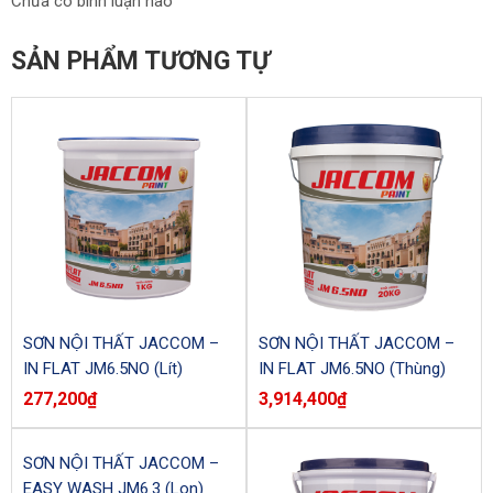
Chưa có bình luận nào
SẢN PHẨM TƯƠNG TỰ
SƠN NỘI THẤT JACCOM –
SƠN NỘI THẤT JACCOM –
IN FLAT JM6.5NO (Lít)
IN FLAT JM6.5NO (Thùng)
277,200
₫
3,914,400
₫
SƠN NỘI THẤT JACCOM –
EASY WASH JM6.3 (Lon)