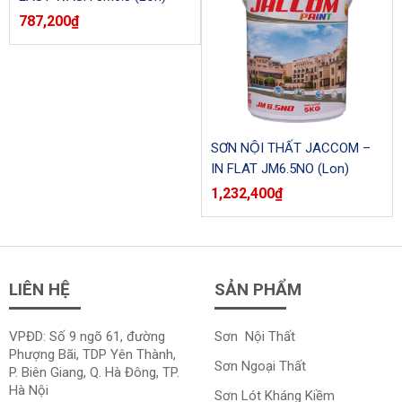
787,200
₫
SƠN NỘI THẤT JACCOM –
IN FLAT JM6.5NO (Lon)
1,232,400
₫
LIÊN HỆ
SẢN PHẨM
VPĐD: Số 9 ngõ 61, đường
Sơn Nội Thất
Phượng Bãi, TDP Yên Thành,
Sơn Ngoại Thất
P. Biên Giang, Q. Hà Đông, TP.
Hà Nội
Sơn Lót Kháng Kiềm