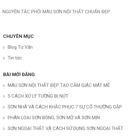
NGUYÊN TẮC PHỐI MÀU SƠN NỘI THẤT CHUẨN ĐẸP
CHUYÊN MỤC
Blog Tư Vấn
Tin tức
BÀI MỚI ĐĂNG
MÀU SƠN NỘI THẤT ĐẸP TẠO CẢM GIÁC MÁT MẺ
5 CÁCH XỬ LÝ TƯỜNG BỊ NỨT
SƠN NHÀ VÀ CÁCH KHẮC PHỤC 7 SỰ CỐ THƯỜNG GẶP
PHÂN LOẠI SƠN BÓNG, SƠN MỜ VÀ SƠN MỊN
SƠN NGOẠI THẤT VÀ CÁCH SỬ DỤNG SƠN NGOẠI THẤT