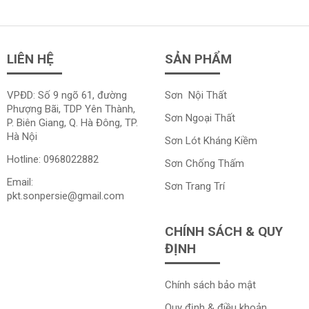
LIÊN HỆ
SẢN PHẨM
VPĐD: Số 9 ngõ 61, đường
Sơn Nội Thất
Phượng Bãi, TDP Yên Thành,
Sơn Ngoại Thất
P. Biên Giang, Q. Hà Đông, TP.
Hà Nội
Sơn Lót Kháng Kiềm
Hotline:
0968022882
Sơn Chống Thấm
Email:
Sơn Trang Trí
pkt.sonpersie@gmail.com
CHÍNH SÁCH & QUY
ĐỊNH
Chính sách bảo mật
Quy định & điều khoản