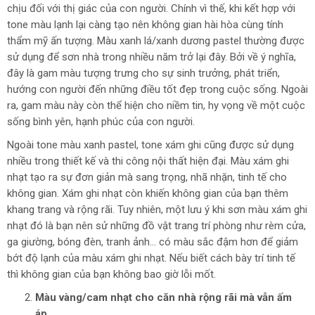
chịu đối với thị giác của con người. Chính vì thế, khi kết hợp với
tone màu lạnh lại càng tạo nên không gian hài hòa cùng tính
thẩm mỹ ấn tượng. Màu xanh lá/xanh dương pastel thường được
sử dụng để sơn nhà trong nhiều năm trở lại đây. Bởi về ý nghĩa,
đây là gam màu tượng trưng cho sự sinh trưởng, phát triển,
hướng con người đến những điều tốt đẹp trong cuộc sống. Ngoài
ra, gam màu này còn thể hiện cho niềm tin, hy vọng về một cuộc
sống bình yên, hạnh phúc của con người.
Ngoài tone màu xanh pastel, tone xám ghi cũng được sử dụng
nhiều trong thiết kế và thi công nội thất hiện đại. Màu xám ghi
nhạt tạo ra sự đơn giản mà sang trọng, nhã nhặn, tinh tế cho
không gian. Xám ghi nhạt còn khiến không gian của bạn thêm
khang trang và rộng rãi. Tuy nhiên, một lưu ý khi sơn màu xám ghi
nhạt đó là bạn nên sử những đồ vật trang trí phòng như rèm cửa,
ga giường, bóng đèn, tranh ảnh… có màu sắc đậm hơn để giảm
bớt độ lạnh của màu xám ghi nhạt. Nếu biết cách bày trí tinh tế
thì không gian của bạn không bao giờ lỗi mốt.
Màu vàng/cam nhạt cho căn nhà rộng rãi mà vẫn ấm
áp.