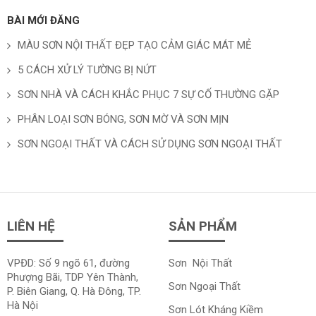
BÀI MỚI ĐĂNG
MÀU SƠN NỘI THẤT ĐẸP TẠO CẢM GIÁC MÁT MẺ
5 CÁCH XỬ LÝ TƯỜNG BỊ NỨT
SƠN NHÀ VÀ CÁCH KHẮC PHỤC 7 SỰ CỐ THƯỜNG GẶP
PHÂN LOẠI SƠN BÓNG, SƠN MỜ VÀ SƠN MỊN
SƠN NGOẠI THẤT VÀ CÁCH SỬ DỤNG SƠN NGOẠI THẤT
LIÊN HỆ
SẢN PHẨM
VPĐD: Số 9 ngõ 61, đường
Sơn Nội Thất
Phượng Bãi, TDP Yên Thành,
Sơn Ngoại Thất
P. Biên Giang, Q. Hà Đông, TP.
Hà Nội
Sơn Lót Kháng Kiềm